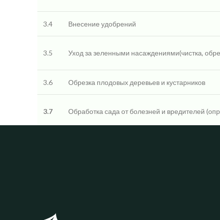
3.4
Внесение удобрений
3.5
Уход за зеленными насаждениями(чистка, обре
3.6
Обрезка плодовых деревьев и кустарников
3.7
Обработка сада от болезней и вредителей (оп
3.8
Обработка участка от клещей
3.9
Обработка газона от сорняка
3.10
Устранение мха на газонах
3.11
Стрижка живой изгороди