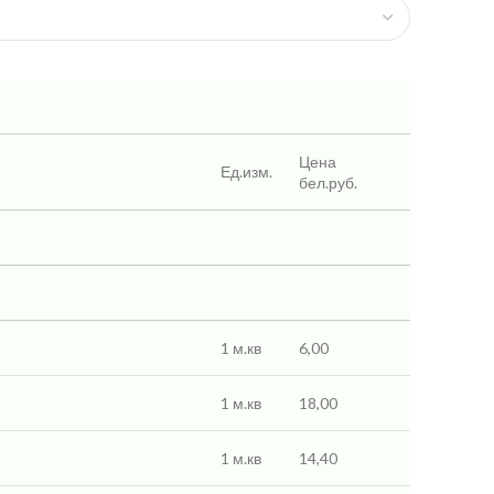
Цена
Ед.изм.
бел.руб.
1 м.кв
6,00
1 м.кв
18,00
1 м.кв
14,40