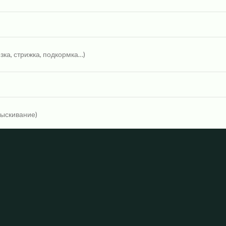
зка, стрижка, подкормка…)
рыскивание)