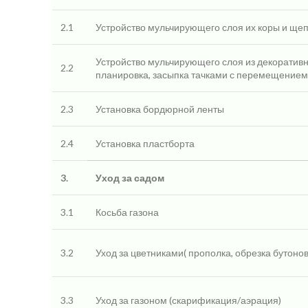
2.1
Устройство мульчирующего слоя их коры и щепы
Устройство мульчирующего слоя из декоративной
2.2
планировка, засыпка тачками с перемещением 
2.3
Установка бордюрной ленты
2.4
Установка пластборта
3.
Уход за садом
3.1
Косьба газона
3.2
Уход за цветниками( прополка, обрезка бутонов
3.3
Уход за газоном (скарификация/аэрация)