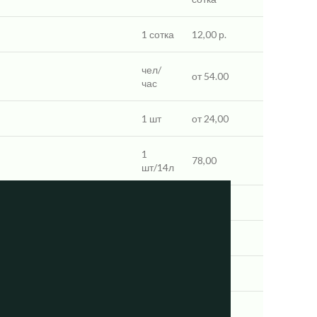
1 сотка
12,00 р.
чел/
от 54.00
час
1 шт
от 24,00
1
78,00
шт/14л
1 сотка
от 30,00
1 сотка
от 30,00
1 сотка
от 42,00
1 чел/
60,00