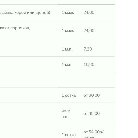
засыпка корой или щепой)
1 м.кв.
24,00
ка от сорняков,
1 м.кв.
24,00
1 м.п.
7,20
1 м.п.
10,80
1 сотка
от 30,00
чел/
от 48,00
час
от 54,00р/
1 сотка
сотка